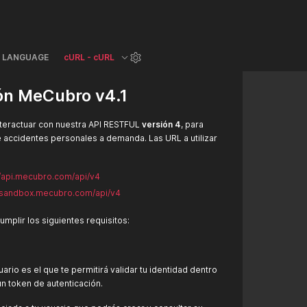
LANGUAGE
cURL - cURL
n MeCubro v4.1
interactuar con nuestra API RESTFUL
versión 4
, para
 accidentes personales a demanda. Las URL a utilizar
//api.mecubro.com/api/v4
i.sandbox.mecubro.com/api/v4
umplir los siguientes requisitos:
uario es el que te permitirá validar tu identidad dentro
un token de autenticación.