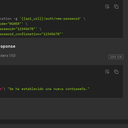
cation 
-
g 
'{{api_url}}/auth/new-password'
ode="RGRER"'
assword="12345678"'
assword_confirmation="12345678"'
esponse
ders (10)
200 OK
e"
:
"Se ha establecido una nueva contraseña."