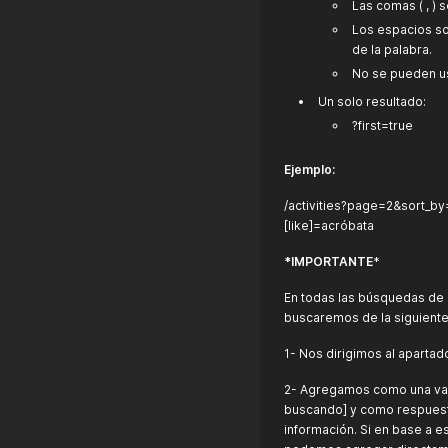
Las comas ( , )
Los espacios s
de la palabra.
No se pueden us
Un solo resultado:
?first=true
Ejemplo:
/activities?page=2&sort_by
[like]=acróbata
*IMPORTANTE
*
En todas las búsquedas de 
buscaremos de la siguient
1- Nos dirigimos al aparta
2- Agregamos como una var
buscando] y como respuesta
información. Si en base a e