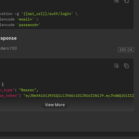
cation 
-
g 
'{{api_url}}/auth/login'
lencode 
'email='
lencode 
'password='
esponse
ders (10)
200 OK
{
n_type"
:
"Bearer"
,
ss_token"
:
"eyJ0eXAiOiJKV1QiLCJhbGciOiJSUzI1NiJ9.eyJhdWQiOiI1Iiw
View More