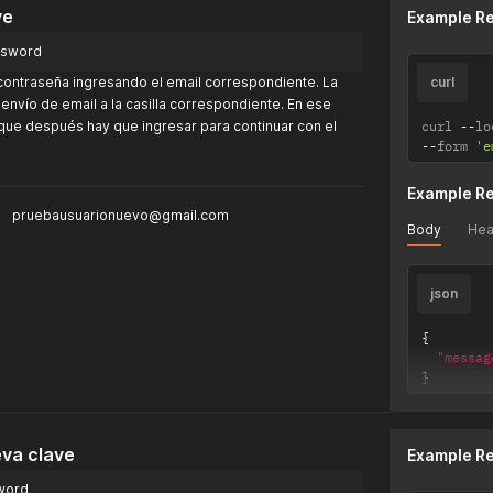
ve
Example R
assword
contraseña ingresando el email correspondiente. La
curl
envío de email a la casilla correspondiente. En ese
que después hay que ingresar para continuar con el
curl 
--
lo
--
form 
'e
Example R
pruebausuarionuevo@gmail.com
Body
Hea
json
{
"messag
}
va clave
Example R
sword