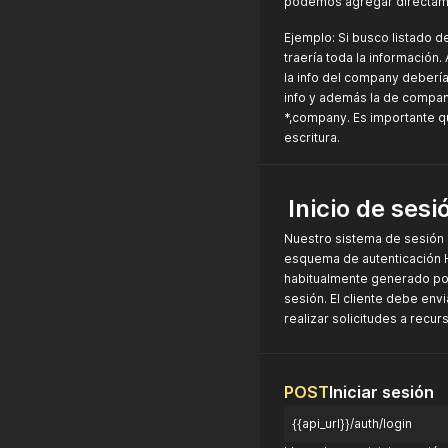
podemos agregar directame
Ejemplo: Si busco listado de
traería toda la información
la info del company debería 
info y además la de company
*,company. Es importante qu
escritura.
Inicio de sesi
Nuestro sistema de sesión ut
esquema de autenticación H
habitualmente generado por 
sesión. El cliente debe envi
realizar solicitudes a recu
POST
Iniciar sesión
{{api_url}}/auth/login