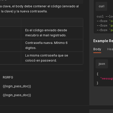
a clave, el body debe contener el código (enviado al
curl
 la clave) y la nueva contraseña.
curl 
--
lo
--
form 
'c
--
form 
'p
--
form 
'p
Es el código enviado desde
mecubro al mail registrado.
Example R
Contraseña nueva. Mínimo 6
digitos.
Body
Hea
La misma contraseña que se
colocó en password.
json
{
RGRFG
"messag
}
{{login_pass_doc}}
{{login_pass_doc}}