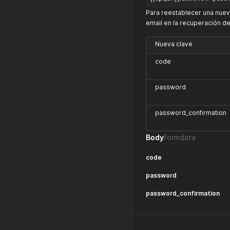
Para reestablecer una nuev
email en la recuperación de
Nueva clave
code
password
password_confirmation
Body
formdata
code
password
password_confirmation