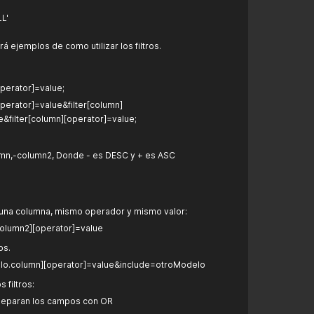
LL'
á ejemplos de como utilizar los filtros.
operator]=value;
operator]=value&filter[column]
e&filter[column][operator]=value;
mn,-column2, Donde - es DESC y + es ASC
una columna, mismo operador y mismo valor:
,column2][operator]=value
os.
elo.column][operator]=value&include=otroModelo
 filtros:
) separan los campos con OR