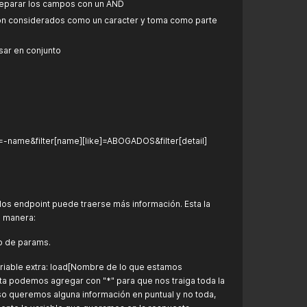
 separar los campos con un AND
on considerados como un caracter y toma como parte
ar en conjunto
=-name&filter[name][like]=ABOGADOS&filter[detail]
los endpoint puede traerse más información. Esta la
e manera:
do de params.
iable extra: load[Nombre de lo que estamos
 podemos agregar con "*" para que nos traiga toda la
so queremos alguna información en puntual y no toda,