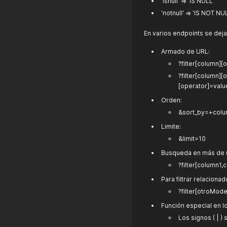
'isnull' => 'IS NULL'
'notnull' => 'IS NOT NU
En varios endpoints se dejar
Armado de URL:
?filter[column][
?filter[column][
[operator]=valu
Orden:
&sort_by=+colu
Limite:
&limit=10
Busqueda en más de 
?filter[column1
Para filtrar relacionad
?filter[otroMod
Función especial en los
Los signos ( | 