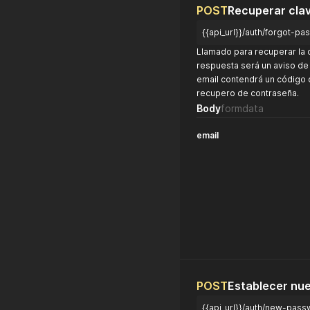
POST
Recuperar cla
{{api_url}}/auth/forgot-p
Llamado para recuperar la 
respuesta será un aviso de 
email contendrá un código 
recupero de contraseña.
Body
formdata
email
POST
Establecer nue
{{api_url}}/auth/new-pas