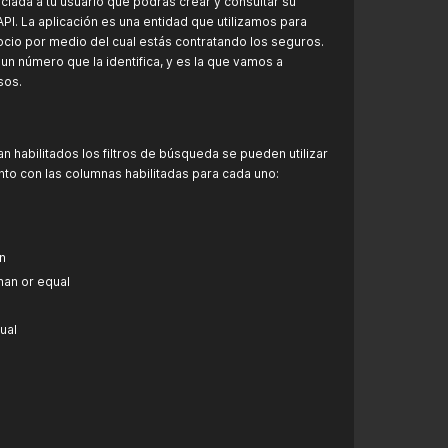
ciada a tu usuario que podrás crear y consultar su
PI. La aplicación es una entidad que utilizamos para
gocio por medio del cual estás contratando los seguros.
un número que la identifica, y es la que vamos a
sos.
n habilitados los filtros de búsqueda se pueden utilizar
to con las columnas habilitadas para cada uno:
an
than or equal
qual