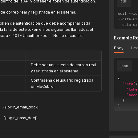
 dentro de la API y obtener el token de autenticación.
curl
de correo real y registrada en el sistema.
curl 
--
lo
--
data
-
ur
 token de autenticación que debe acompañar cada
--
data
-
ur
la falta de este token en los siguientes llamados, el
será ~ 401 - Unauthorized ~ "No se encuentra
Example R
Body
Hea
Debe ser una cuenta de correo real
json
y registrada en el sistema.
{
Contraseña del usuario registrada
"data"
:
en MeCubro.
"toke
"acce
}
}
{{login_email_doc}}
{{login_pass_doc}}