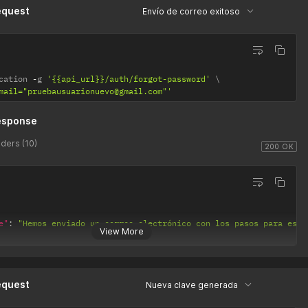
equest
Envío de correo exitoso
cation 
-
g 
'{{api_url}}/auth/forgot-password'
mail="pruebausuarionuevo@gmail.com"'
esponse
ders (10)
200 OK
e"
:
"Hemos enviado un correo electrónico con los pasos para esta
View More
equest
Nueva clave generada