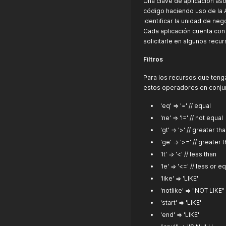
Una clave de aplicación aso
código haciendo uso de la A
identificar la unidad de ne
Cada aplicación cuenta con 
solicitarle en algunos recur
Filtros
Para los recursos que tenga
estos operadores en conjun
'eq' => '=' // equal
'ne' => '!=' // not equal
'gt' => '>' // greater th
'ge' => '>=' // greater 
'lt' => '<' // less than
'le' => '<=' // less or e
'like' => 'LIKE'
'notlike' => "NOT LIKE"
'start' => 'LIKE'
'end' => 'LIKE'