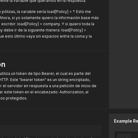
nte la variable que queramos en la respuesta.
 pólizas, la variable sería load[Policy] = *. Esto me
. Ahora, si yo solamente quiero la información base más
escribir: load[Policy] = company. Y si quiero toda la
 debe ir de la siguiente manera: load[Policy] =
e esto último vaya sin espacios entre la coma y la
ón
iliza un token de tipo Bearer, el cual es parte del
TTP. Este "bearer token" es un string encriptado,
el servidor en respuesta a una petición de inicio de
ar este token en el encabezado: Authorization, al
rsos protegidos.
Example R